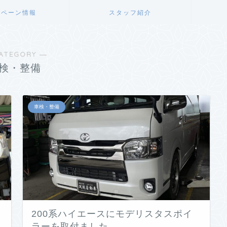
ンペーン情報
スタッフ紹介
ATEGORY ―
検・整備
車検・整備
200系ハイエースにモデリスタスポイ
ラーを取付ました。